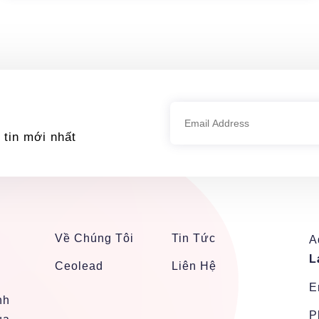
 tin mới nhất
Về Chúng Tôi
Tin Tức
A
L
Ceolead
Liên Hệ
E
nh
P